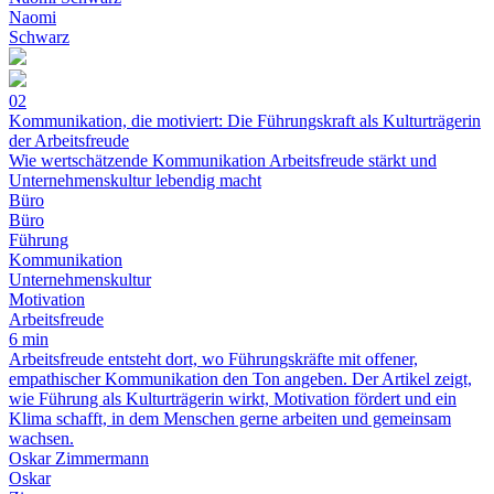
Naomi
Schwarz
02
Kommunikation, die motiviert: Die Führungskraft als Kulturträgerin
der Arbeitsfreude
Wie wertschätzende Kommunikation Arbeitsfreude stärkt und
Unternehmenskultur lebendig macht
Büro
Büro
Führung
Kommunikation
Unternehmenskultur
Motivation
Arbeitsfreude
6 min
Arbeitsfreude entsteht dort, wo Führungskräfte mit offener,
empathischer Kommunikation den Ton angeben. Der Artikel zeigt,
wie Führung als Kulturträgerin wirkt, Motivation fördert und ein
Klima schafft, in dem Menschen gerne arbeiten und gemeinsam
wachsen.
Oskar Zimmermann
Oskar