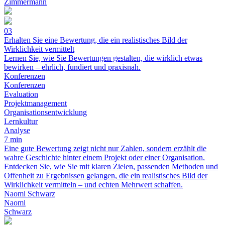
Zimmermann
03
Erhalten Sie eine Bewertung, die ein realistisches Bild der
Wirklichkeit vermittelt
Lernen Sie, wie Sie Bewertungen gestalten, die wirklich etwas
bewirken – ehrlich, fundiert und praxisnah.
Konferenzen
Konferenzen
Evaluation
Projektmanagement
Organisationsentwicklung
Lernkultur
Analyse
7 min
Eine gute Bewertung zeigt nicht nur Zahlen, sondern erzählt die
wahre Geschichte hinter einem Projekt oder einer Organisation.
Entdecken Sie, wie Sie mit klaren Zielen, passenden Methoden und
Offenheit zu Ergebnissen gelangen, die ein realistisches Bild der
Wirklichkeit vermitteln – und echten Mehrwert schaffen.
Naomi Schwarz
Naomi
Schwarz