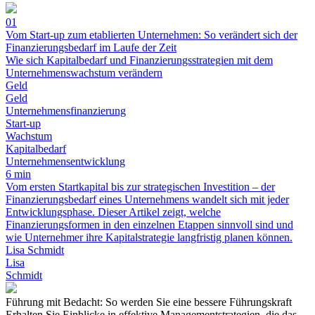
01
Vom Start-up zum etablierten Unternehmen: So verändert sich der
Finanzierungsbedarf im Laufe der Zeit
Wie sich Kapitalbedarf und Finanzierungsstrategien mit dem
Unternehmenswachstum verändern
Geld
Geld
Unternehmensfinanzierung
Start-up
Wachstum
Kapitalbedarf
Unternehmensentwicklung
6 min
Vom ersten Startkapital bis zur strategischen Investition – der
Finanzierungsbedarf eines Unternehmens wandelt sich mit jeder
Entwicklungsphase. Dieser Artikel zeigt, welche
Finanzierungsformen in den einzelnen Etappen sinnvoll sind und
wie Unternehmer ihre Kapitalstrategie langfristig planen können.
Lisa Schmidt
Lisa
Schmidt
Führung mit Bedacht: So werden Sie eine bessere Führungskraft
Erhalten Sie Einblicke in effektive Managementstrategien, die das