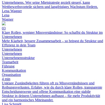
Unternehmens. Wer seine Mietstrategie gezielt steuert, kann
Wettbewerbsvorteile sichern und langfristiges Wachstum fördern.
Lena Wagner
Lena
Wagner
03
Klare Rollen, weniger Missverständnisse: So schaffst du Struktur im
Unternehmen
Mehr Klarheit, bessere Zusammenarbeit – so bringst du Struktur und
Effizienz in dein Team
Unternehmen
Unternehmen
Unternehmensstruktur
Teamarbeit
Führung
Kommunikation
Organisation
4 min
Unklare Zuständigkeiten führen oft zu Missverständnissen und
Reibungsverlusten. Erfahre, wie du durch klare Rollen, transparente
Entscheidungswege und offene Kommunikation eine stabile
Struktur in deinem Unternehmen aufbaust – für mehr Produktivität
und ein harmonisches Miteinander.
Lisa Schmidt