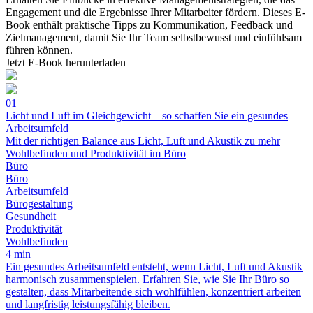
Engagement und die Ergebnisse Ihrer Mitarbeiter fördern. Dieses E-
Book enthält praktische Tipps zu Kommunikation, Feedback und
Zielmanagement, damit Sie Ihr Team selbstbewusst und einfühlsam
führen können.
Jetzt E-Book herunterladen
01
Licht und Luft im Gleichgewicht – so schaffen Sie ein gesundes
Arbeitsumfeld
Mit der richtigen Balance aus Licht, Luft und Akustik zu mehr
Wohlbefinden und Produktivität im Büro
Büro
Büro
Arbeitsumfeld
Bürogestaltung
Gesundheit
Produktivität
Wohlbefinden
4 min
Ein gesundes Arbeitsumfeld entsteht, wenn Licht, Luft und Akustik
harmonisch zusammenspielen. Erfahren Sie, wie Sie Ihr Büro so
gestalten, dass Mitarbeitende sich wohlfühlen, konzentriert arbeiten
und langfristig leistungsfähig bleiben.