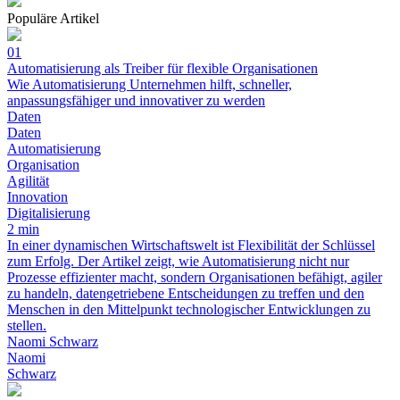
Populäre Artikel
01
Automatisierung als Treiber für flexible Organisationen
Wie Automatisierung Unternehmen hilft, schneller,
anpassungsfähiger und innovativer zu werden
Daten
Daten
Automatisierung
Organisation
Agilität
Innovation
Digitalisierung
2 min
In einer dynamischen Wirtschaftswelt ist Flexibilität der Schlüssel
zum Erfolg. Der Artikel zeigt, wie Automatisierung nicht nur
Prozesse effizienter macht, sondern Organisationen befähigt, agiler
zu handeln, datengetriebene Entscheidungen zu treffen und den
Menschen in den Mittelpunkt technologischer Entwicklungen zu
stellen.
Naomi Schwarz
Naomi
Schwarz