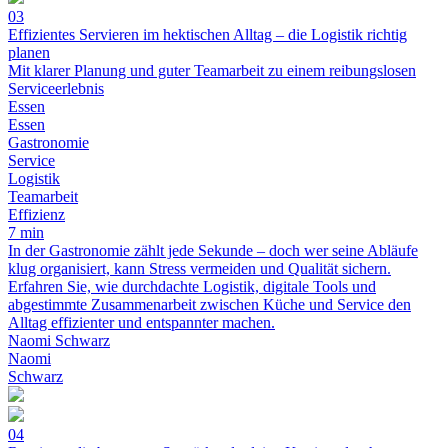
03
Effizientes Servieren im hektischen Alltag – die Logistik richtig
planen
Mit klarer Planung und guter Teamarbeit zu einem reibungslosen
Serviceerlebnis
Essen
Essen
Gastronomie
Service
Logistik
Teamarbeit
Effizienz
7 min
In der Gastronomie zählt jede Sekunde – doch wer seine Abläufe
klug organisiert, kann Stress vermeiden und Qualität sichern.
Erfahren Sie, wie durchdachte Logistik, digitale Tools und
abgestimmte Zusammenarbeit zwischen Küche und Service den
Alltag effizienter und entspannter machen.
Naomi Schwarz
Naomi
Schwarz
04