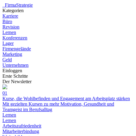
_
FirmaStrategie
Kategorien
Karriere
Büro
Revision
Lernen
Konferenzen
Lager
Firmengelände
Marketing
Geld
Unternehmen
Einloggen
Erste Schritte
Der Newsletter
01
Kurse, die Wohlbefinden und Engagement am Arbeitsplatz stärken
Mit gezielten Kursen zu mehr Motivation, Gesundheit und
Teamgeist im Berufsalltag
Lernen
Lernen
Arbeitszufriedenheit
Mitarbeiterbindung