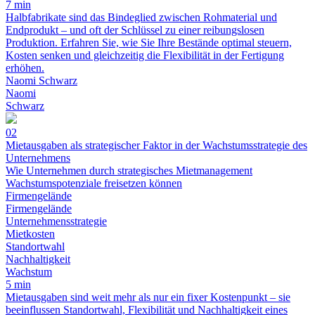
7 min
Halbfabrikate sind das Bindeglied zwischen Rohmaterial und
Endprodukt – und oft der Schlüssel zu einer reibungslosen
Produktion. Erfahren Sie, wie Sie Ihre Bestände optimal steuern,
Kosten senken und gleichzeitig die Flexibilität in der Fertigung
erhöhen.
Naomi Schwarz
Naomi
Schwarz
02
Mietausgaben als strategischer Faktor in der Wachstumsstrategie des
Unternehmens
Wie Unternehmen durch strategisches Mietmanagement
Wachstumspotenziale freisetzen können
Firmengelände
Firmengelände
Unternehmensstrategie
Mietkosten
Standortwahl
Nachhaltigkeit
Wachstum
5 min
Mietausgaben sind weit mehr als nur ein fixer Kostenpunkt – sie
beeinflussen Standortwahl, Flexibilität und Nachhaltigkeit eines