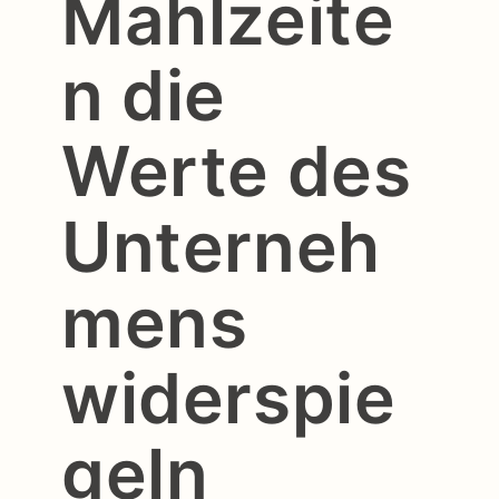
Mahlzeite
n die
Werte des
Unterneh
mens
widerspie
geln